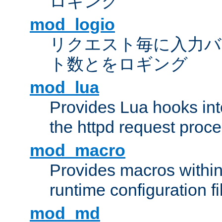
ロギング
mod_logio
リクエスト毎に入力バ
ト数とをロギング
mod_lua
Provides Lua hooks into
the httpd request proc
mod_macro
Provides macros withi
runtime configuration fi
mod_md