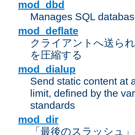
mod_dbd
Manages SQL database
mod_deflate
クライアントへ送ら
を圧縮する
mod_dialup
Send static content at 
limit, defined by the v
standards
mod_dir
「最後のスラッシュ」