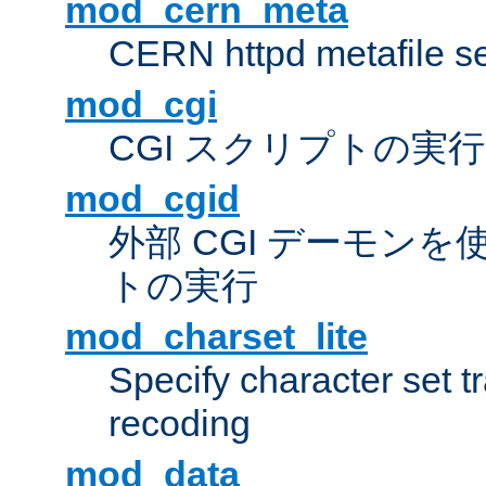
mod_cern_meta
CERN httpd metafile s
mod_cgi
CGI スクリプトの実行
mod_cgid
外部 CGI デーモンを使
トの実行
mod_charset_lite
Specify character set tr
recoding
mod_data