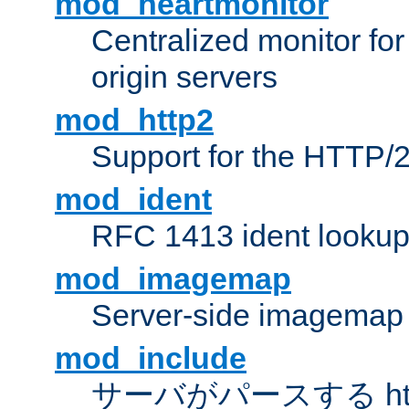
mod_heartmonitor
Centralized monitor fo
origin servers
mod_http2
Support for the HTTP/2
mod_ident
RFC 1413 ident looku
mod_imagemap
Server-side imagemap
mod_include
サーバがパースする ht