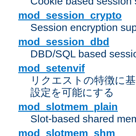
Cookie based session 
mod_session_crypto
Session encryption sup
mod_session_dbd
DBD/SQL based sessio
mod_setenvif
リクエストの特徴に基
設定を可能にする
mod_slotmem_plain
Slot-based shared mem
mod_slotmem_shm