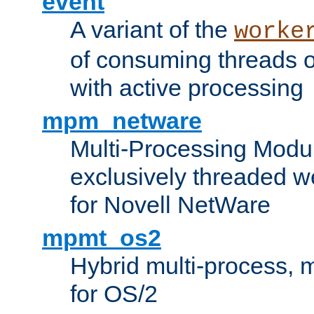
event
A variant of the
worke
of consuming threads o
with active processing
mpm_netware
Multi-Processing Modu
exclusively threaded w
for Novell NetWare
mpmt_os2
Hybrid multi-process,
for OS/2