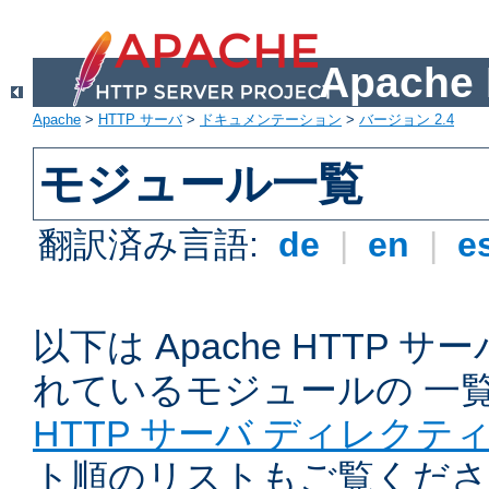
Apach
Apache
>
HTTP サーバ
>
ドキュメンテーション
>
バージョン 2.4
モジュール一覧
翻訳済み言語:
de
|
en
|
e
以下は Apache HTTP
れているモジュールの 一
HTTP サーバ ディレクテ
ト順のリストもご覧くださ