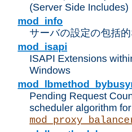
(Server Side Includes)
mod_info
サーバの設定の包括的
mod_isapi
ISAPI Extensions withi
Windows
mod_lbmethod_bybusy
Pending Request Count
scheduler algorithm for
mod_proxy_balance