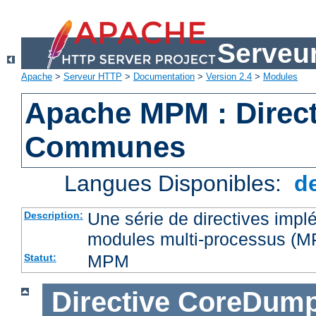
Serveu
Apache
>
Serveur HTTP
>
Documentation
>
Version 2.4
>
Modules
Apache MPM : Direct
Communes
Langues Disponibles:
d
Une série de directives impl
Description:
modules multi-processus (
MPM
Statut:
Directive
CoreDump