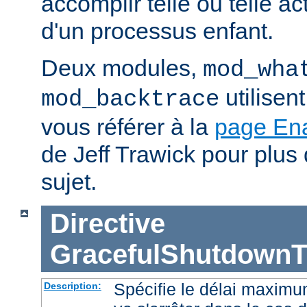
accomplir telle ou telle ac
d'un processus enfant.
Deux modules,
mod_wha
utilisen
mod_backtrace
vous référer à la
page En
de Jeff Trawick pour plus 
sujet.
Directive
GracefulShutdownT
Spécifie le délai maximu
Description: