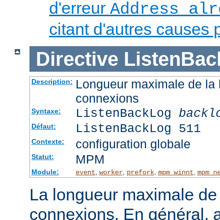
d'erreur
Address alr
citant d'autres causes 
Directive
ListenBac
Longueur maximale de la l
Description:
connexions
ListenBackLog
backl
Syntaxe:
ListenBackLog 511
Défaut:
configuration globale
Contexte:
MPM
Statut:
Module:
,
,
,
,
event
worker
prefork
mpm_winnt
mpm_n
La longueur maximale de l
connexions. En général, 