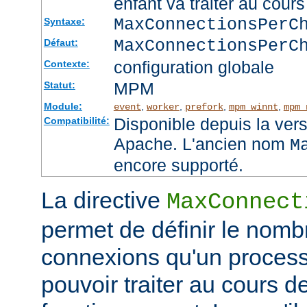
enfant va traiter au cou
MaxConnectionsPer
Syntaxe:
MaxConnectionsPerC
Défaut:
configuration globale
Contexte:
MPM
Statut:
Module:
,
,
,
,
event
worker
prefork
mpm_winnt
mpm_
Disponible depuis la ver
Compatibilité:
Apache. L'ancien nom
M
encore supporté.
La directive
MaxConnect
permet de définir le no
connexions qu'un process
pouvoir traiter au cours d