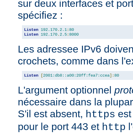
sur deux interfaces et port
spécifiez :
Listen
192.170
.
2.1
:
80
Listen
192.170
.
2.5
:
8000
Les adressee IPv6 doiven
crochets, comme dans l'e
Listen
[
2001:db8::a00:20ff:fea7:ccea
]:
80
L'argument optionnel
prot
nécessaire dans la plupar
S'il est absent,
est 
https
pour le port 443 et
l
http