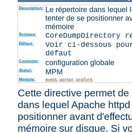
Le répertoire dans lequel
Description:
tenter de se positionner a
mémoire
CoreDumpDirectory
r
Syntaxe:
Voir ci-dessous pou
Défaut:
défaut
configuration globale
Contexte:
MPM
Statut:
Module:
,
,
event
worker
prefork
Cette directive permet de d
dans lequel Apache httpd 
positionner avant d'effect
mémoire sur disque. Si v