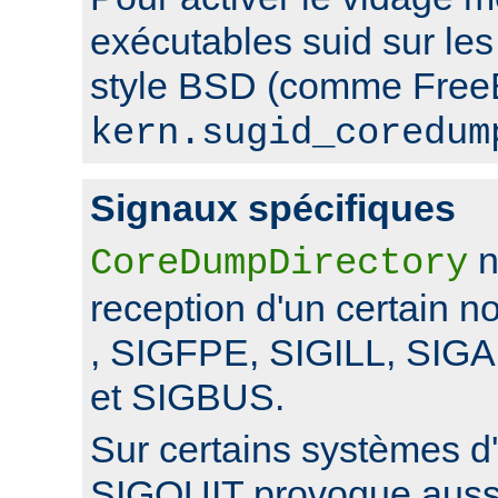
exécutables suid sur le
style BSD (comme FreeB
kern.sugid_coredum
Signaux spécifiques
n
CoreDumpDirectory
reception d'un certain 
, SIGFPE, SIGILL, SI
et SIGBUS.
Sur certains systèmes d'
SIGQUIT provoque auss