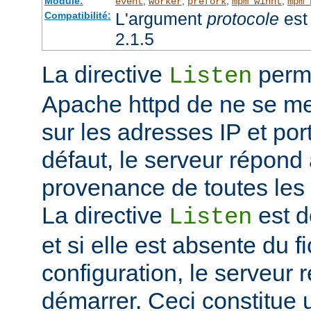
Module:
,
,
,
,
event
worker
prefork
mpm_winnt
mpm_
L'argument
protocole
est 
Compatibilité:
2.1.5
La directive
perme
Listen
Apache httpd de ne se met
sur les adresses IP et port
défaut, le serveur répond
provenance de toutes les 
La directive
est d
Listen
et si elle est absente du f
configuration, le serveur 
démarrer. Ceci constitue