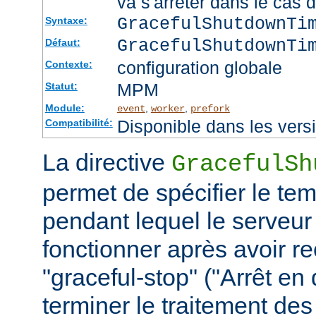
va s'arrêter dans le cas 
GracefulShutdownTi
Syntaxe:
GracefulShutdownTi
Défaut:
configuration globale
Contexte:
MPM
Statut:
Module:
,
,
event
worker
prefork
Disponible dans les vers
Compatibilité:
La directive
GracefulSh
permet de spécifier le te
pendant lequel le serveur
fonctionner après avoir re
"graceful-stop" ("Arrêt en
terminer le traitement de