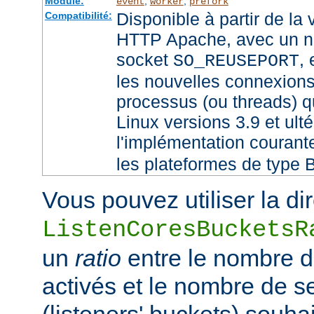
Module:
,
,
event
worker
prefork
Disponible à partir de la
Compatibilité:
HTTP Apache, avec un no
socket
,
SO_REUSEPORT
les nouvelles connexions
processus (ou threads) qu
Linux versions 3.9 et ult
l'implémentation couran
les plateformes de type 
Vous pouvez utiliser la di
ListenCoresBucketsR
un
ratio
entre le nombre 
activés et le nombre de 
(listeners' buckets) souhai